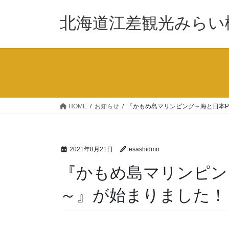
コ
ナ
ン
ビ
北海道江差観光みらい
テ
ゲ
ン
ー
ツ
シ
へ
ョ
ス
ン
キ
に
ッ
移
HOME
お知らせ
『かもめ島マリンピング～海と日本P
プ
動
2021年8月21日
esashidmo
『かもめ島マリンピング
～』が始まりました！